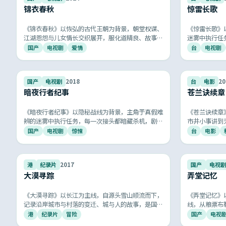
锦衣春秋
惊雷长歌
《锦衣春秋》以恢弘的古代王朝为背景，朝堂权谋、
《惊雷长歌》
江湖恩怨与儿女情长交织展开，服化道精良、故事跌
迷雾中执行任
宕起伏，再现古典中国的厚重与浪漫。
相扣，悬念层
国产
电视剧
爱情
台
电视剧
荣光。
9.4
国产
电视剧
2018
台
电影
20
暗夜行者纪事
苍兰诀续章
《暗夜行者纪事》以隐秘战线为背景，主角于真假难
《苍兰诀续章
辨的迷雾中执行任务，每一次接头都暗藏杀机，剧情
市井小事讲到
环环相扣，悬念层层递进，再现共和国谍战岁月的紧
具，被誉为国
国产
电视剧
惊悚
台
电影
张与荣光。
9.4
港
纪录片
2017
国产
电视剧
大漠寻踪
弄堂记忆
《大漠寻踪》以长江为主线，自源头雪山顺流而下，
《弄堂记忆》
记录沿岸城市与村落的变迁、城与人的故事，是国产
线，从粮票布
人文纪录片的标杆作品。
暖娓娓道来，
港
纪录片
冒险
国产
电视