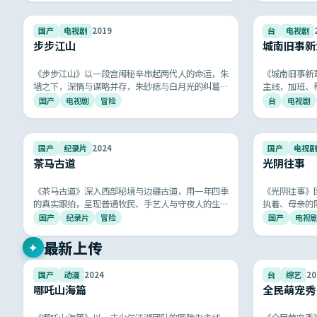
9.3
国产
电视剧
2019
台
电视剧
步步江山
城南旧事新
《步步江山》以一段宫闱秘辛串起两代人的命运，朱
《城南旧事新
墙之下，深情与谋略并存，朱砂痣与白月光的纠葛令
主线，加班、
人唏嘘不已。
拍你我的日常
国产
电视剧
冒险
台
电视剧
9.3
国产
纪录片
2024
国产
电视剧
茶马古道
光阴往事
《茶马古道》深入西部秘境与边疆古道，用一年四季
《光阴往事》
的真实跟拍，呈现普通牧民、手艺人与守夜人的生活
执着、母亲的隐
片段，安静而动人。
后专属的成长
国产
纪录片
冒险
国产
电视
最新上传
✦
8.2
国产
动漫
2024
台
综艺
20
哪吒山海篇
全民萌宠秀