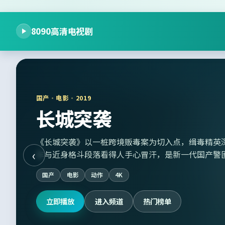
8090高清电视剧
国产
·
电影
·
2019
长城突袭
《长城突袭》以一桩跨境贩毒案为切入点，缉毒精英
‹
车与近身格斗段落看得人手心冒汗，是新一代国产警
国产
电影
动作
4K
立即播放
进入频道
热门榜单