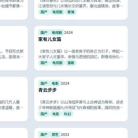
拼的青年群像为
《锦衣春秋》以恢弘的古代王朝为背景，朝堂权谋、
一处细节都像在
江湖恩怨与儿女情长交织展开，服化道精良、故事跌
活的国产剧」。
宕起伏，再现古典中国的厚重与浪漫。
国产
电视剧
爱情
9.5
8.6
国产
电视剧
2024
家有儿女篇
人，节目形式新
《家有儿女篇》以一座老房子的拆迁为引子，唤起一
生活，是周末家
大家子人对童年、亲情与遗憾的回忆，群像戏份扎
实，每个角色都像是身边的亲戚，真实得让人想哭。
国产
电视剧
喜剧
8.6
8.7
国产
电影
2024
青云步步
庭的几代人展
《青云步步》以山海经异兽与上古神话为骨架，讲述
传递温暖，是最
少年神族踏遍九州寻回飞升真相的故事，国风视效震
会想给爸妈打个
撼，是国产玄幻电影的高水准代表作。
国产
电影
科幻
9.5
8.2
国产
综艺
2023