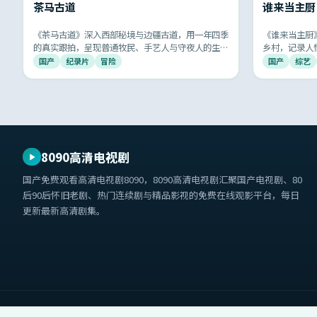
茶马古道
谁来当主厨
《茶马古道》深入西部秘境与边疆古道，用一年四季
《谁来当主厨
的真实跟拍，呈现普通牧民、手艺人与守夜人的生活
乡村，记录人
片段，安静而动人。
爆款。
国产
纪录片
冒险
国产
综艺
8090高清电视剧
国产免费观看高清电视剧8090
，
8090高清电视剧
汇聚国产电视剧、80
后90后怀旧老剧、热门连续剧与精品影视的免费在线观影平台，每日
更新最新高清剧集。