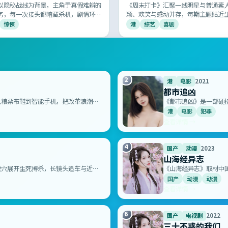
以隐秘战线为背景，主角于真假难辨的
《周末打卡》汇聚一线明星与普通素
务，每一次接头都暗藏杀机，剧情环环
颖、欢笑与感动并存，每期主题贴近
层递进，再现共和国谍战岁月的紧张与
庭休闲的优质综艺选择。
惊悚
港
综艺
喜剧
2
港
电影
2021
都市追凶
从粮票布鞋到智能手机，把改革浪潮里
《都市追凶》是一部硬
作。
面火爆，正邪对决惊心
港
电影
犯罪
查看详情 →
4
国产
动漫
2023
山海经异志
虎穴展开生死搏杀，长镜头追车与近身
《山海经异志》取材中
作。
织，被誉为国产动漫的诚意
国产
动漫
动漫
查看详情 →
6
国产
电视剧
2022
三十不惑的我们