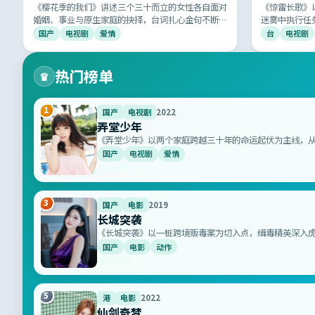
《樱花季的我们》讲述三个三十而立的女性各自面对
《惊雷长歌》
婚姻、事业与原生家庭的抉择，台词扎心金句不断，
迷雾中执行任
情绪与思考并存，国产女性话题剧的代表作之一。
相扣，悬念层
国产
电视剧
爱情
台
电视剧
荣光。
热门榜单
♛
1
国产
电视剧
2022
弄堂少年
《弄堂少年》以两个家庭跨越三十年的命运起伏为主线，
的悲喜冷暖娓娓道来，是国产年代剧中难得的高分诚意之
国产
电视剧
爱情
查看详情 →
3
国产
电影
2019
长城突袭
《长城突袭》以一桩跨境贩毒案为切入点，缉毒精英深入
格斗段落看得人手心冒汗，是新一代国产警匪片的标杆之
国产
电影
动作
查看详情 →
5
港
电影
2022
仙剑奇梦