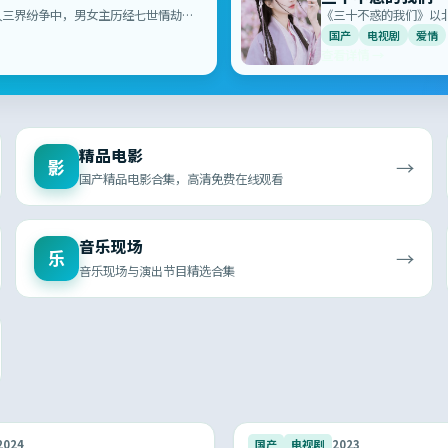
人三界纷争中，男女主历经七世情劫终
《三十不惑的我们》以
细节都像在拍你我的日
国产
电视剧
爱情
查看详情 →
精品电影
→
影
国产精品电影合集，高清免费在线观看
音乐现场
→
乐
音乐现场与演出节目精选合集
9.5
2024
国产
电视剧
2023