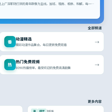
北上广深职场打拼的青年群像为主线，加班、租房、相亲、和解，每一处
常，被网友称为「最像生活的国产剧」。
全部频道
动漫精选
→
番
精彩动漫作品集合，每日更新免费观看
热门免费视频
→
热
8090热播榜单，最受欢迎的免费高清剧集
更多内容
9.5
9.5
港
综艺
2024