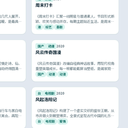
周末打卡
的几代人展开，
《周末打卡》汇聚一线明星与普通素人，节目形式新
温暖，是最具共
颖、欢笑与感动并存，每期主题贴近生活，是周末家
给爸妈打个电
庭休闲的优质综艺选择。
港
综艺
喜剧
9.4
9.4
国产
动漫
2020
风云传奇国漫
爱情史诗，仙、
《风云传奇国漫》改编自经典神话故事，用现代视角
情劫终得圆满，
重塑英雄成长，每一帧都能截屏当壁纸，是阖家观看
的国产高分动漫。
国产
动漫
动漫
9.3
9.3
台
电视剧
2020
风起洛阳记
自行车与黑白电
《风起洛阳记》构建了一个虚实交织的盛世王朝，从
欢离合，再现改
市井烟火到朝堂博弈，全景式呈现古代中国的礼乐风
情，质朴的笑泪
华，画面唯美，意境深远。
台
电视剧
爱情