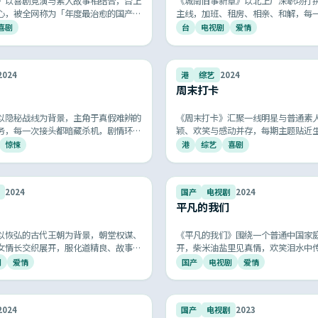
》以喜剧竞演与素人故事相结合，台上
《城南旧事新章》以北上广深职场打
心，被全网称为「年度最治愈的国产综
主线，加班、租房、相亲、和解，每
拍你我的日常，被网友称为「最像生
喜剧
台
电视剧
爱情
9.5
2024
港
综艺
2024
周末打卡
以隐秘战线为背景，主角于真假难辨的
《周末打卡》汇聚一线明星与普通素
务，每一次接头都暗藏杀机，剧情环环
颖、欢笑与感动并存，每期主题贴近
层递进，再现共和国谍战岁月的紧张与
庭休闲的优质综艺选择。
惊悚
港
综艺
喜剧
8.2
2024
国产
电视剧
2024
平凡的我们
以恢弘的古代王朝为背景，朝堂权谋、
《平凡的我们》围绕一个普通中国家
女情长交织展开，服化道精良、故事跌
开，柴米油盐里见真情，欢笑泪水中
古典中国的厚重与浪漫。
具共鸣的国产家庭伦理剧，让人看完
剧
爱情
国产
电视剧
爱情
电话。
8.6
2024
国产
电视剧
2023