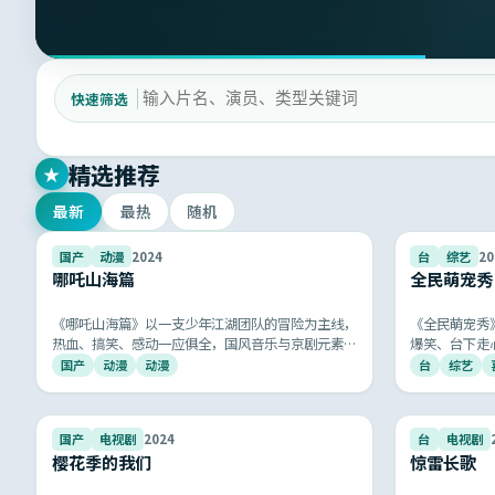
快速筛选
精选推荐
★
最新
最热
随机
8.2
国产
动漫
2024
台
综艺
20
哪吒山海篇
全民萌宠秀
《哪吒山海篇》以一支少年江湖团队的冒险为主线，
《全民萌宠秀
热血、搞笑、感动一应俱全，国风音乐与京剧元素的
爆笑、台下走
运用让人耳目一新。
艺」。
国产
动漫
动漫
台
综艺
7.8
国产
电视剧
2024
台
电视剧
樱花季的我们
惊雷长歌