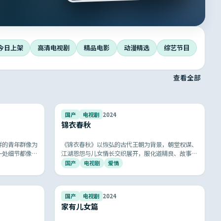
今日上架
高清电视剧
精品电影
动漫精选
综艺节目
查看全部
9.3
9.5
国产
电视剧
2024
锦衣春秋
拼的青年群像为
《锦衣春秋》以恢弘的古代王朝为背景，朝堂权谋、
一处细节都像在
江湖恩怨与儿女情长交织展开，服化道精良、故事跌
活的国产剧」。
宕起伏，再现古典中国的厚重与浪漫。
国产
电视剧
爱情
9.5
8.6
国产
电视剧
2024
家有儿女篇