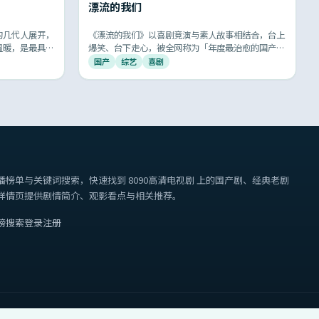
漂流的我们
的几代人展开，
《漂流的我们》以喜剧竞演与素人故事相结合，台上
温暖，是最具共
爆笑、台下走心，被全网称为「年度最治愈的国产综
给爸妈打个电
艺」。
国产
综艺
喜剧
播榜单与关键词搜索，快速找到
8090高清电视剧
上的国产剧、经典老剧
详情页提供剧情简介、观影看点与相关推荐。
榜
搜索
登录
注册