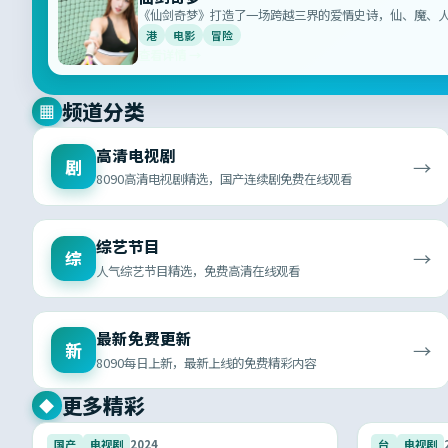
《仙剑奇梦》打造了一场跨越三界的爱情史诗，仙、魔、
得圆满，唯美画面与悲壮配乐令人记忆深刻。
港
电影
冒险
查看详情 →
频道分类
▦
高清电视剧
→
剧
8090高清电视剧精选，国产连续剧免费在线观看
综艺节目
→
综
人气综艺节目精选，免费高清在线观看
最新免费更新
→
新
8090每日上新，最新上线的免费精彩内容
更多精彩
◆
9.5
国产
电视剧
2024
台
电视剧