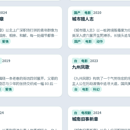
9.3
2024
国产
电影
2020
章
城市猎人志
章》以北上广深职场打拼的青年群像为
《城市猎人志》以一桩跨境贩毒案为
租房、相亲、和解，每一处细节都像在
英深入虎穴展开生死搏杀，长镜头追
，被网友称为「最像生活的国产剧」。
落看得人手心冒汗，是新一代国产警
爱情
国产
电影
动作
作。
9.1
2019
台
电影
2023
九州凤歌
围绕一条老巷的街坊四邻展开，父辈的
《九州凤歌》构筑了一个气势恢宏的
忍与少年的张扬交织成一幅 80 后 90
主人公在历劫渡情中追寻大道，国风
画卷，温情、幽默与遗憾共生。
效，剑舞云霄、神话再生，给观众一
剧
爱情
台
电影
科幻
情感体验。
9.0
24
台
电视剧
2024
城南旧事新章