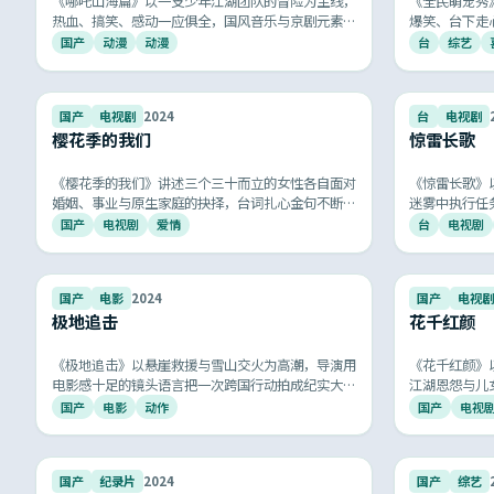
《哪吒山海篇》以一支少年江湖团队的冒险为主线，
《全民萌宠秀
热血、搞笑、感动一应俱全，国风音乐与京剧元素的
爆笑、台下走
运用让人耳目一新。
艺」。
国产
动漫
动漫
台
综艺
7.8
国产
电视剧
2024
台
电视剧
樱花季的我们
惊雷长歌
《樱花季的我们》讲述三个三十而立的女性各自面对
《惊雷长歌》
婚姻、事业与原生家庭的抉择，台词扎心金句不断，
迷雾中执行任
情绪与思考并存，国产女性话题剧的代表作之一。
相扣，悬念层
国产
电视剧
爱情
台
电视剧
荣光。
8.5
国产
电影
2024
国产
电视剧
极地追击
花千红颜
《极地追击》以悬崖救援与雪山交火为高潮，导演用
《花千红颜》
电影感十足的镜头语言把一次跨国行动拍成纪实大
江湖恩怨与儿
片，配乐与音效令人热血沸腾。
宕起伏，再现
国产
电影
动作
国产
电视
9.3
国产
纪录片
2024
国产
综艺