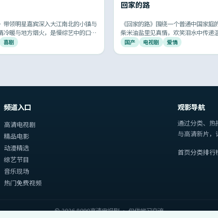
回家的路
》带领明星嘉宾深入大江南北的小镇与
《回家的路》围绕一个普通中国家庭
情冷暖与地方烟火，是慢综艺中的口碑
柴米油盐里见真情，欢笑泪水中传递
鸣的国产家庭伦理剧，让人看完会想
喜剧
国产
电视剧
爱情
话。
频道入口
观影导航
通过分类、热
高清电视剧
与高清新片，
精品电影
动漫精选
首页
分类
排行
综艺节目
音乐现场
热门免费视频
©
2026
8090高清电视剧
· 仅供学习交流