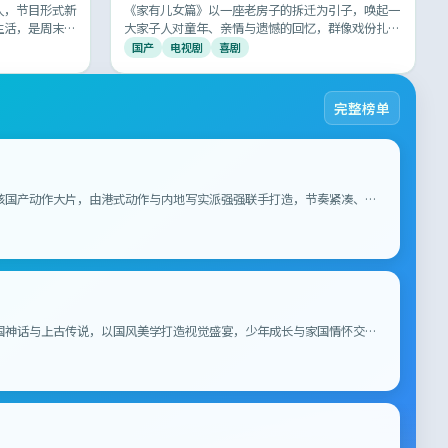
人，节目形式新
《家有儿女篇》以一座老房子的拆迁为引子，唤起一
生活，是周末家
大家子人对童年、亲情与遗憾的回忆，群像戏份扎
实，每个角色都像是身边的亲戚，真实得让人想哭。
国产
电视剧
喜剧
完整榜单
核国产动作大片，由港式动作与内地写实派强强联手打造，节奏紧凑、场
动魄，呈现国产动作类型片的最新高度。
国神话与上古传说，以国风美学打造视觉盛宴，少年成长与家国情怀交
之作，让 80 后 90 后看到童年再次发光。