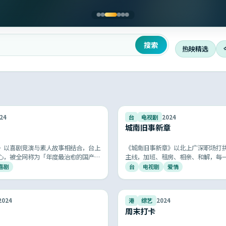
搜索
热映精选
9.0
24
台
电视剧
2024
城南旧事新章
》以喜剧竞演与素人故事相结合，台上
《城南旧事新章》以北上广深职场打
心，被全网称为「年度最治愈的国产综
主线，加班、租房、相亲、和解，每
拍你我的日常，被网友称为「最像生
喜剧
台
电视剧
爱情
9.5
2024
港
综艺
2024
周末打卡