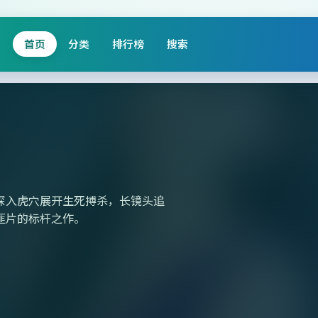
首页
分类
排行榜
搜索
深入虎穴展开生死搏杀，长镜头追
匪片的标杆之作。