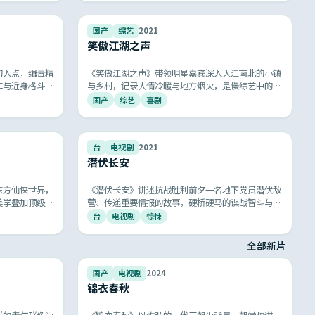
9.3
9.3
国产
综艺
2021
笑傲江湖之声
切入点，缉毒精
《笑傲江湖之声》带领明星嘉宾深入大江南北的小镇
车与近身格斗段
与乡村，记录人情冷暖与地方烟火，是慢综艺中的口
匪片的标杆之
碑爆款。
国产
综艺
喜剧
9.1
9.0
台
电视剧
2021
潜伏长安
东方仙侠世界，
《潜伏长安》讲述抗战胜利前夕一名地下党员潜伏敌
美学叠加顶级特
营、传递重要情报的故事，硬桥硬马的谍战智斗与铁
次极致的视觉与
骨柔情的家国大爱并存，节奏紧凑令人窒息。
台
电视剧
惊悚
全部新片
9.3
9.5
国产
电视剧
2024
锦衣春秋