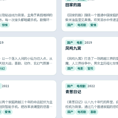
回家的路
以隐秘战线为背景，主角于真假难辨的
《回家的路》围绕一个普通中国家庭
务，每一次接头都暗藏杀机，剧情环环
柴米油盐里见真情，欢笑泪水中传递
层递进，再现共和国谍战岁月的紧张与
鸣的国产家庭伦理剧，让人看完会想
惊悚
国产
电视剧
爱情
话。
9.4
19
国产
电影
2019
凤鸣九霄
》以一个落入人间的小仙为切入点，从
《凤鸣九霄》打造了一场跨越三界的
天劫大战，喜剧、动作、玄幻气质兼
魔、人三界纷争中，男女主历经七世
漫审美迁移到真人电影的杰作。
唯美画面与悲壮配乐令人记忆深刻。
科幻
国产
电影
冒险
9.3
2021
国产
电视剧
2022
青葱日记
以两个家庭跨越三十年的命运起伏为主
《青葱日记》以八九十年代的弄堂、
鞋到智能手机，把改革浪潮里的悲喜冷
视机为背景，通过几个普通家庭的悲
是国产年代剧中难得的高分诚意之作。
革开放初期一代人的奋斗、梦想与温
剧
爱情
国产
电视剧
喜剧
唤起 80 后 90 后共同的青春记忆。